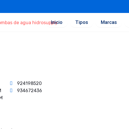
Inicio
Tipos
Marcas
924198520
M
934672436
PM