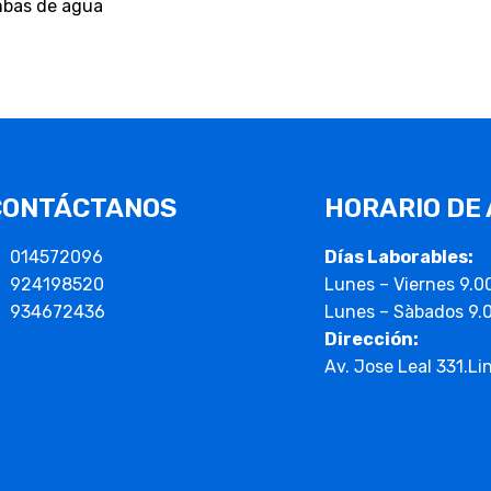
CONTÁCTANOS
HORARIO DE
014572096
Días Laborables:
924198520
Lunes – Viernes 9.0
934672436
Lunes – Sàbados 9.
Dirección:
Av. Jose Leal 331.Li